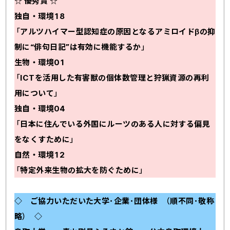
☆ 優秀賞 ☆
独自・環境18
「アルツハイマー型認知症の原因となるアミロイドβの抑
制に“俳句日記”は有効に機能するか」
生物・環境01
「ICTを活用した有害獣の個体数管理と狩猟資源の再利
用について」
独自・環境04
「日本に住んでいる外国にルーツのある人に対する偏見
をなくすために」
自然・環境12
「特定外来生物の拡大を防ぐために」
◇ ご協力いただいた大学･企業･団体様 （順不同･敬称
略） ◇