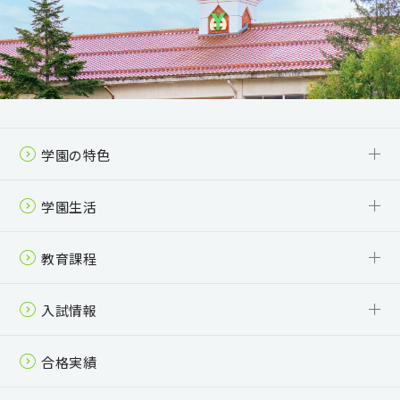
学園の特色
6年一貫教育
少人数制＋個別指導
「自主自律」を体現する活動
受験対策・進路指導
SSH
学園生活
校舎・制服
年間行事
クラブ活動
スクールバス
夏梨祭（学園祭）
教育課程
中学校 カリキュラム
高等学校（全日制） カリキュラム
高等学校（通信制） カリキュラム
入試情報
中学校 募集要項
高等学校（全日制） 募集要項
高等学校（通信制） 募集要項
入学案内パンフレット
合格実績