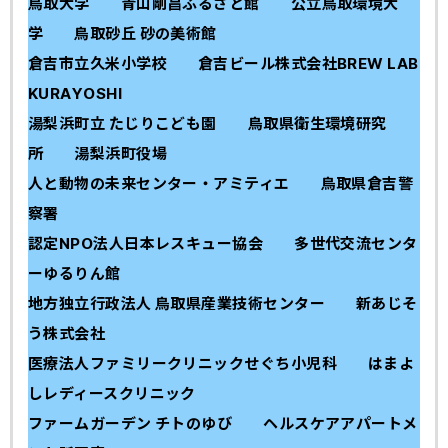
鳥取大学 青山剛昌ふるさと館 公立鳥取環境大
学 鳥取砂丘 砂の美術館
倉吉市立久米小学校 倉吉ビール株式会社BREW LAB
KURAYOSHI
湯梨浜町立 たじりこども園 鳥取県衛生環境研究
所
湯梨浜町役場
人と動物の未来センター・アミティエ 鳥取県倉吉警
察署
認定NPO法人日本レスキュー協会 多世代交流センタ
ーゆるりん館
地方独立行政法人 鳥取県産業技術センター 新あじそ
う株式会社
医療法人ファミリークリニックせぐち小児科 はまよ
しレディースクリニック
ファームガーデン チトのゆび ヘルスケアアパートメ