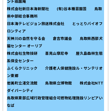
ント祇園庵
株式会社新日本海新聞社 (有)谷本種苗園芸 鳥取
県中部総合事務所
日本海テレビジョン放送株式会社 とっとりバイオフ
ロンティア
天神川の自然を守る会 倉吉市議会 鳥取県西部犬
猫センター オーリブ
株式会社生物技研 喜見山摩尼寺 屋久島森林生態
系保全センター
ふくらクリニック 介護老人保健施設ル・サンテリオ
ン東郷
岩美町立渚交流館 鳥取県立博物館 株式会社NTT
ダイバーシティ
鳥取県東部広域行政管理組合可燃物処理施設リンピアい
なば