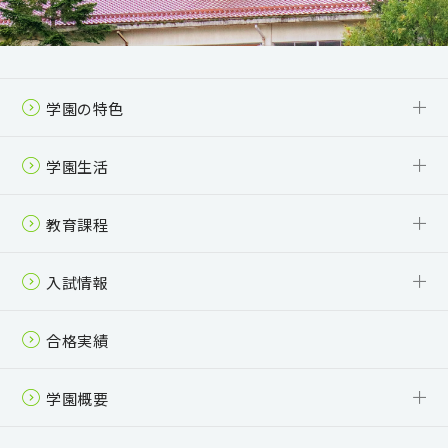
学園の特色
6年一貫教育
少人数制＋個別指導
「自主自律」を体現する活動
受験対策・進路指導
SSH
学園生活
校舎・制服
年間行事
クラブ活動
スクールバス
夏梨祭（学園祭）
教育課程
中学校 カリキュラム
高等学校（全日制） カリキュラム
高等学校（通信制） カリキュラム
入試情報
中学校 募集要項
高等学校（全日制） 募集要項
高等学校（通信制） 募集要項
入学案内パンフレット
合格実績
学園概要