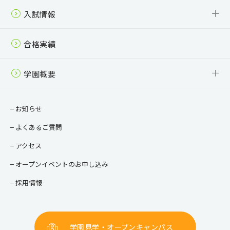
中学校 カリキュラム
高等学校（全日制） カリキュラム
高等学校（通信制） カリキュラム
入試情報
中学校 募集要項
高等学校（全日制） 募集要項
高等学校（通信制） 募集要項
入学案内パンフレット
合格実績
学園概要
校長ご挨拶
教育目標・方針
情報公開
お知らせ
よくあるご質問
アクセス
オープンイベントのお申し込み
採用情報
学園見学・オープンキャンパス