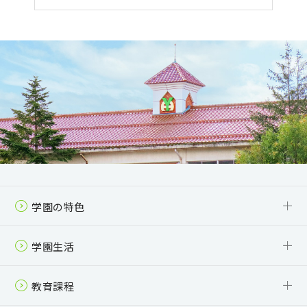
学園の特色
6年一貫教育
少人数制＋個別指導
「自主自律」を体現する活動
受験対策・進路指導
SSH
学園生活
校舎・制服
年間行事
クラブ活動
スクールバス
夏梨祭（学園祭）
教育課程