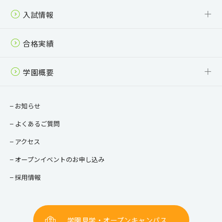
中学校 カリキュラム
高等学校（全日制） カリキュラム
高等学校（通信制） カリキュラム
入試情報
中学校 募集要項
高等学校（全日制） 募集要項
高等学校（通信制） 募集要項
入学案内パンフレット
合格実績
学園概要
校長ご挨拶
教育目標・方針
情報公開
お知らせ
よくあるご質問
アクセス
オープンイベントのお申し込み
採用情報
学園見学・オープンキャンパス